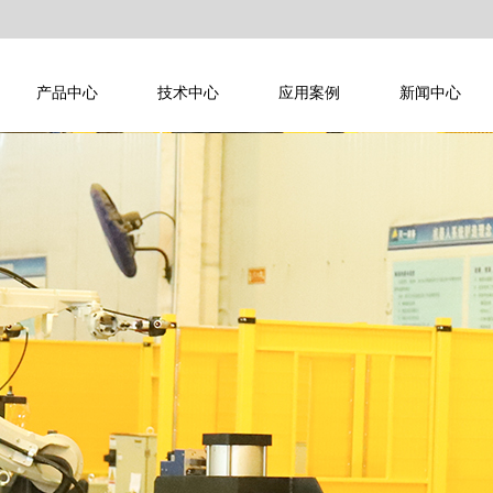
产品中心
技术中心
应用案例
新闻中心